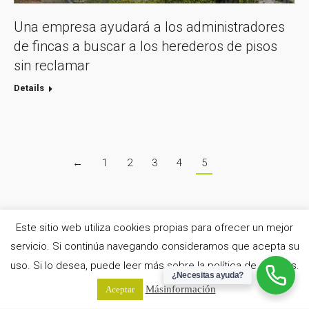
Una empresa ayudará a los administradores
de fincas a buscar a los herederos de pisos
sin reclamar
Details
←
1
2
3
4
5
Compartir esta página
Este sitio web utiliza cookies propias para ofrecer un mejor
servicio. Si continúa navegando consideramos que acepta su
Share
Share
Share
Share
uso. Si lo desea, puede leer más sobre la política de cookies.
on
on
on
on
¿Necesitas ayuda?
Más información
Aceptar
WhatsApp
Facebook
X
LinkedIn
eDomus Gestión de Inmuebles® | Todos los derechos reservados