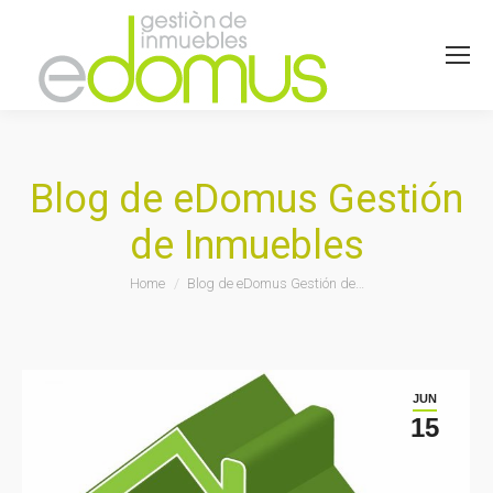
Blog de eDomus Gestión
de Inmuebles
You are here:
Home
Blog de eDomus Gestión de…
JUN
15