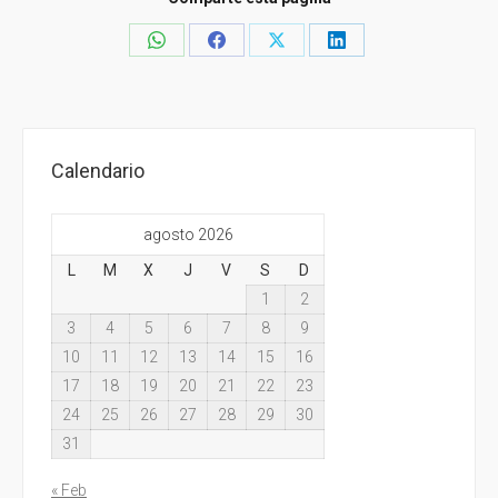
Share
Share
Share
Share
on
on
on
on
WhatsApp
Facebook
X
LinkedIn
Calendario
agosto 2026
L
M
X
J
V
S
D
1
2
3
4
5
6
7
8
9
10
11
12
13
14
15
16
17
18
19
20
21
22
23
24
25
26
27
28
29
30
31
« Feb