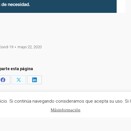
Covid-19
mayo 22, 2020
arte esta página
Share
Share
Share
on
on
on
sApp
Facebook
X
LinkedIn
rvicio. Si continúa navegando consideramos que acepta su uso. Si 
os
Más información