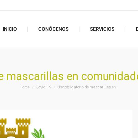
INICIO
CONÓCENOS
SERVICIOS
INICIO
CONÓCENOS
SERVICIOS
de mascarillas en comunidade
You are here:
Home
Covid-19
Uso obligatorio de mascarillas en…