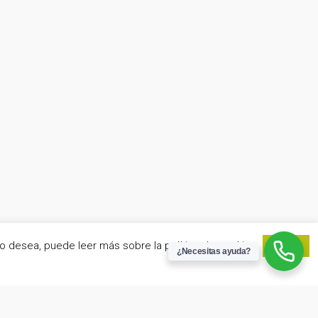
lo desea, puede leer más sobre la política de cookies.
Aceptar
¿Necesitas ayuda?
www.edomusgestion.es