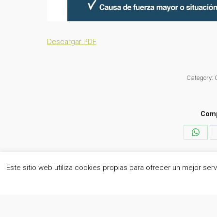
Descargar PDF
Category:
Comp
Share
on
What
Este sitio web utiliza cookies propias para ofrecer un mejor se
eDomus Gestión de Inmuebles® | Todos los derechos reservad