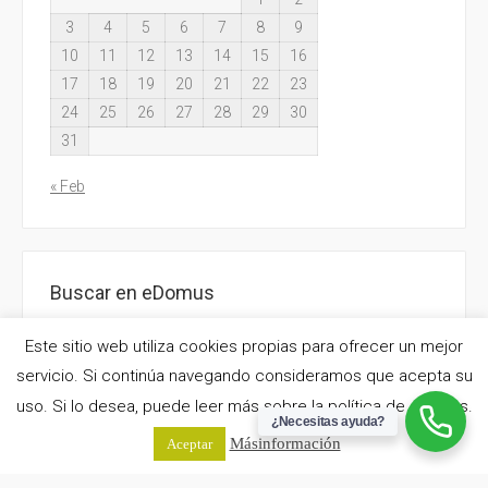
3
4
5
6
7
8
9
10
11
12
13
14
15
16
17
18
19
20
21
22
23
24
25
26
27
28
29
30
31
« Feb
Buscar en eDomus
Search:
Este sitio web utiliza cookies propias para ofrecer un mejor
servicio. Si continúa navegando consideramos que acepta su
uso. Si lo desea, puede leer más sobre la política de cookies.
¿Necesitas ayuda?
Más información
Aceptar
eDomus Gestión de Inmuebles® | Todos los derechos reservados