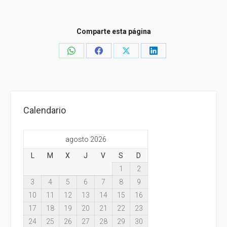
Comparte esta página
Share
Share
Share
Share
on
on
on
on
WhatsApp
Facebook
X
LinkedIn
Calendario
agosto 2026
L
M
X
J
V
S
D
1
2
3
4
5
6
7
8
9
10
11
12
13
14
15
16
17
18
19
20
21
22
23
24
25
26
27
28
29
30