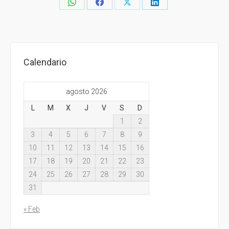
Share
Share
Share
Share
on
on
on
on
WhatsApp
Facebook
X
LinkedIn
Calendario
agosto 2026
L
M
X
J
V
S
D
1
2
3
4
5
6
7
8
9
10
11
12
13
14
15
16
17
18
19
20
21
22
23
24
25
26
27
28
29
30
31
« Feb