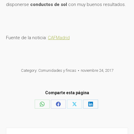
disponerse
conductos de sol
con muy buenos resultados.
Fuente de la noticia:
CAFMadrid
Category:
Comunidades y fincas
noviembre 24, 2017
Comparte esta página
Share
Share
Share
Share
on
on
on
on
WhatsApp
Facebook
X
LinkedIn