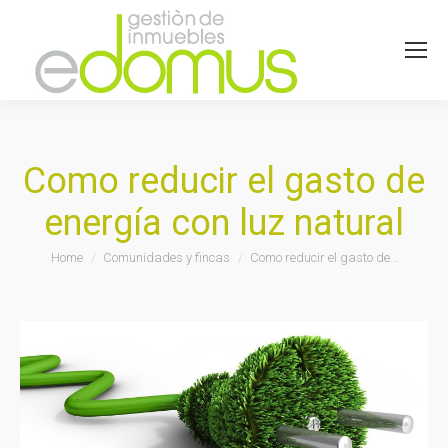
Como reducir el gasto de
energía con luz natural
You are here:
Home
Comunidades y fincas
Como reducir el gasto de…