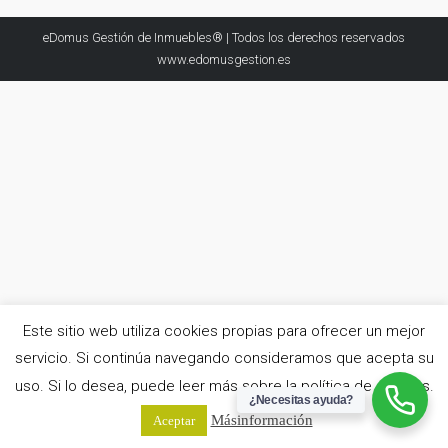
WhatsApp
Facebook
X
LinkedIn
eDomus Gestión de Inmuebles® | Todos los derechos reservados
www.edomusgestion.es
Este sitio web utiliza cookies propias para ofrecer un mejor
servicio. Si continúa navegando consideramos que acepta su
uso. Si lo desea, puede leer más sobre la política de cookies.
¿Necesitas ayuda?
Más información
Aceptar