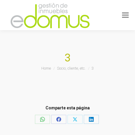
3
You are here:
Home
Socio, cliente, etc.
3
Comparte esta página
Share
Share
Share
Share
on
on
on
on