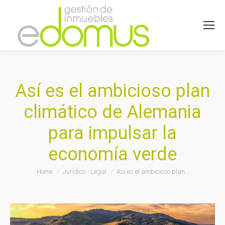
Así es el ambicioso plan
climático de Alemania
para impulsar la
economía verde
You are here:
Home
Jurídico - Legal
Así es el ambicioso plan…