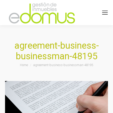
agreement-business-
businessman-48195
You are here:
Home
agreement-business-businessman-48195