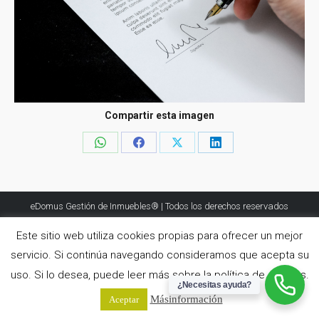
Compartir esta imagen
Share
Share
Share
Share
on
on
on
on
WhatsApp
Facebook
X
LinkedIn
eDomus Gestión de Inmuebles® | Todos los derechos reservados
www.edomusgestion.es
Este sitio web utiliza cookies propias para ofrecer un mejor
servicio. Si continúa navegando consideramos que acepta su
uso. Si lo desea, puede leer más sobre la política de cookies.
¿Necesitas ayuda?
Más información
Aceptar