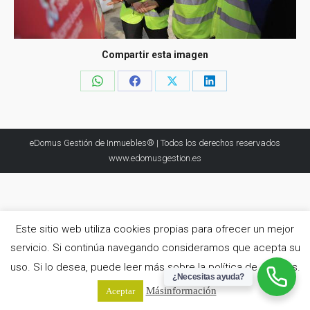
Compartir esta imagen
Share
Share
Share
Share
on
on
on
on
WhatsApp
Facebook
X
LinkedIn
eDomus Gestión de Inmuebles® | Todos los derechos reservados
www.edomusgestion.es
Este sitio web utiliza cookies propias para ofrecer un mejor
servicio. Si continúa navegando consideramos que acepta su
uso. Si lo desea, puede leer más sobre la política de cookies.
¿Necesitas ayuda?
Más información
Aceptar