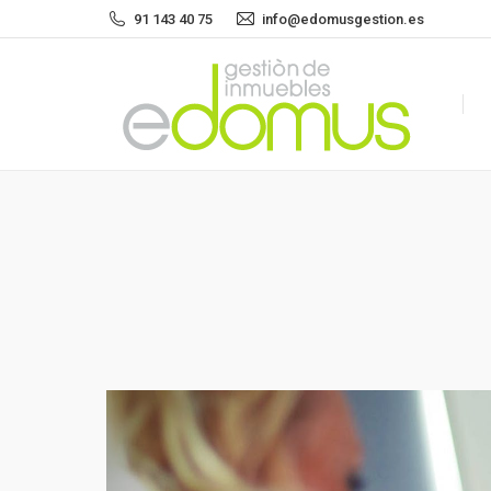
91 143 40 75
info@edomusgestion.es