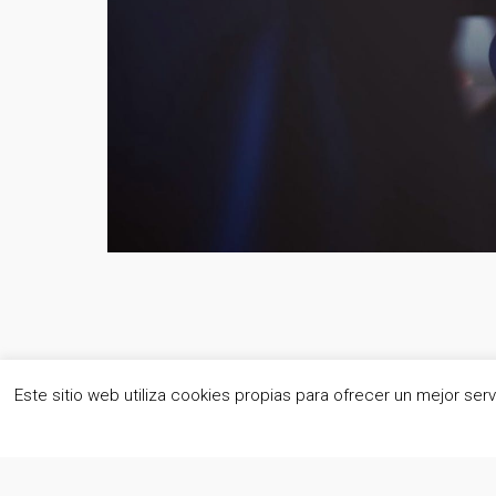
Este sitio web utiliza cookies propias para ofrecer un mejor se
eDomus Gestión de Inmuebles® | Todos los derechos reservad