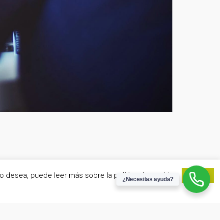
lo desea, puede leer más sobre la política de cookies.
Aceptar
¿Necesitas ayuda?
www.edomusgestion.es