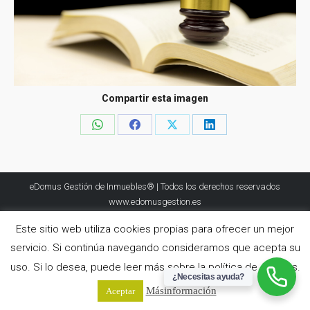
Compartir esta imagen
Share
Share
Share
Share
on
on
on
on
WhatsApp
Facebook
X
LinkedIn
eDomus Gestión de Inmuebles® | Todos los derechos reservados
www.edomusgestion.es
Este sitio web utiliza cookies propias para ofrecer un mejor
servicio. Si continúa navegando consideramos que acepta su
uso. Si lo desea, puede leer más sobre la política de cookies.
¿Necesitas ayuda?
Más información
Aceptar