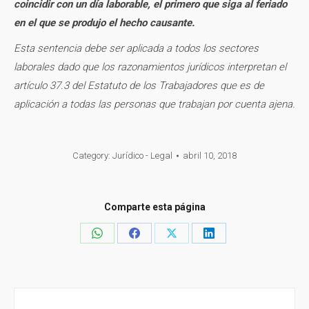
coincidir con un día laborable, el primero que siga al feriado
en el que se produjo el hecho causante.
Esta sentencia debe ser aplicada a todos los sectores
laborales dado que los razonamientos jurídicos interpretan el
artículo 37.3 del Estatuto de los Trabajadores que es de
aplicación a todas las personas que trabajan por cuenta ajena.
Category:
Jurídico - Legal
abril 10, 2018
Comparte esta página
Share
Share
Share
Share
on
on
on
on
WhatsApp
Facebook
X
LinkedIn