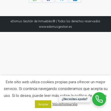
Share
Share
Share
Share
on
on
on
on
WhatsApp
Facebook
X
LinkedIn
eDomus Gestión de Inmuebles® | Todos los derechos reservados
www.edomusgestion.es
Este sitio web utiliza cookies propias para ofrecer un mejor
servicio. Si continúa navegando consideramos que acepta su
uso. Si lo desea, puede leer más sobre la política de cookies.
¿Necesitas ayuda?
Más información
Aceptar