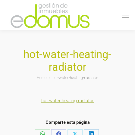
hot-water-heating-
radiator
You are here:
Home
hot-water-heating-radiator
hot-water-heating-radiator
Comparte esta página