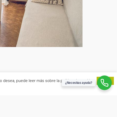
lo desea, puede leer más sobre la política de cookies.
Aceptar
¿Necesitas ayuda?
www.edomusgestion.es