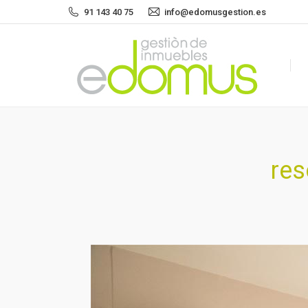
91 143 40 75
info@edomusgestion.es
res