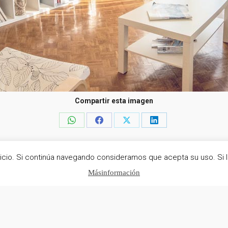
Compartir esta imagen
Share
Share
Share
Share
on
on
on
on
rvicio. Si continúa navegando consideramos que acepta su uso. Si 
WhatsApp
Facebook
X
LinkedIn
os
Más información