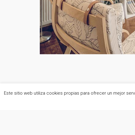
Este sitio web utiliza cookies propias para ofrecer un mejor se
eDomus Gestión de Inmuebles® | Todos los derechos reservad