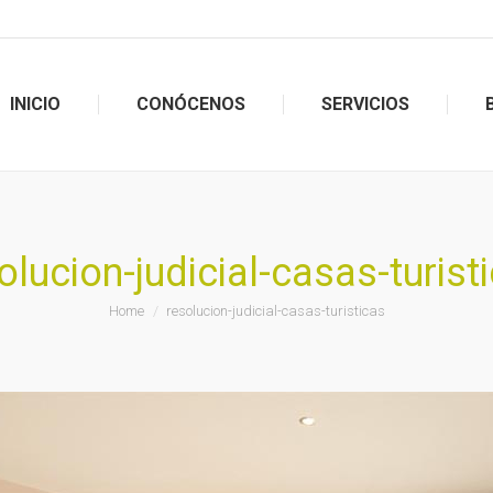
INICIO
CONÓCENOS
SERVICIOS
INICIO
CONÓCENOS
SERVICIOS
olucion-judicial-casas-turist
You are here:
Home
resolucion-judicial-casas-turisticas